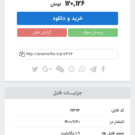
120,126
تومان
خرید و دانلود
پرسش سوال
گزارش فایل
http://anamisfile.ir/p17374
جزئیــات فایل
کد فایل:
17374
انتشار در:
۱۴۰۰/۷/۲۰
حجم فایل ها:
1.9 مگابایت