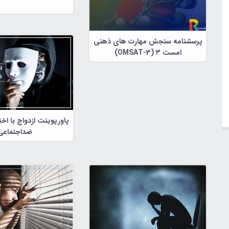
پرسشنامه سنجش مهارت های ذهنی
امست ۳ (OMSAT-3)
پاورپوینت ازدواج با ا
ضداجتماعی