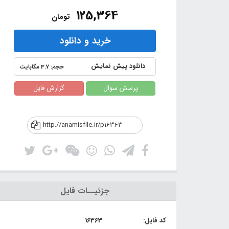
125,364
تومان
خرید و دانلود
دانلود پیش نمایش
حجم: 3.7 مگابایت
پرسش سوال
گزارش فایل
http://anamisfile.ir/p16363
جزئیــات فایل
کد فایل:
16363