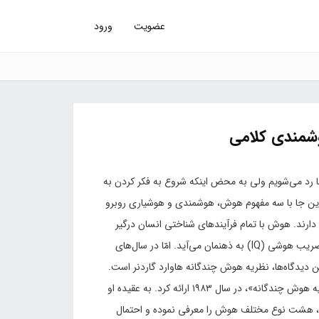
عضویت
ورود
وشمندی کلامی
نها رد می‌شویم ولی به محض اینکه شروع به فکر کردن به
 این جا با سه مفهوم هوش، هوشمندی و هوشیاری روبرو
دارند. هوش با تمام فرآیندهای شناختی انسان درگیر
است. هنگامی‌که واژه »هوش« به گوش ما می‌خورد معمولاً مفهوم ضریب هوشی (IQ) به ذهنمان می‌آید. امّا در سال‌های
 دیدگاه‌ها، نظریه هوش چندگانه هاوارد گاردنر است.
گاردنر نظریه‌اش را نخستین بار در کتاب «چارچوب‌های ذهنی: نظریه هوش چندگانه»، در سال ۱۹۸۳ ارائه کرد. به عقیده او
ود، هشت نوع مختلف هوش را معرفی نموده و احتمال