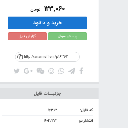
123,060
تومان
خرید و دانلود
پرسش سوال
گزارش فایل
http://anamisfile.ir/p16362
جزئیــات فایل
کد فایل:
16362
انتشار در:
۱۴۰۳/۳/۲