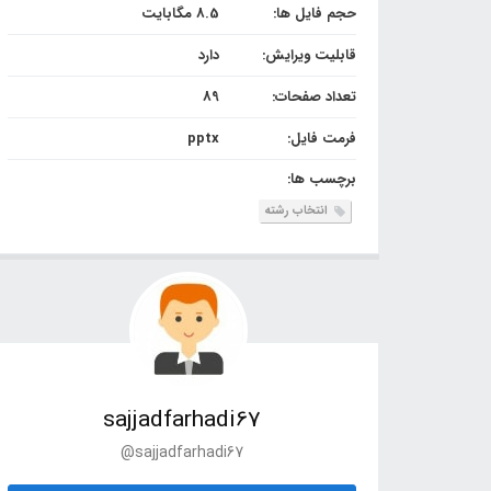
حجم فایل ها:
8.5 مگابایت
قابلیت ویرایش:
دارد
تعداد صفحات:
89
فرمت فایل:
pptx
برچسب ها:
انتخاب رشته
sajjadfarhadi67
@sajjadfarhadi67