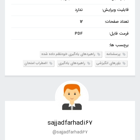
قابلیت ویرایش:
ندارد
تعداد صفحات:
12
فرمت فایل:
PDF
برچسب ها:
پرسشنامه
راهبردهای یادگیری خودنظم داده شده
باورهای انگیزشی
راهبردهای یادگیری
اضطراب امتحان
sajjadfarhadi67
@sajjadfarhadi67