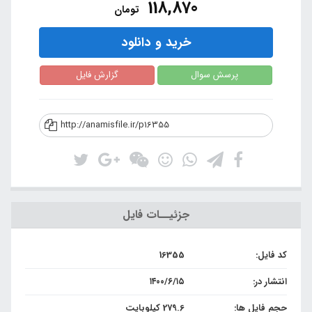
118,870
تومان
خرید و دانلود
پرسش سوال
گزارش فایل
http://anamisfile.ir/p16355
جزئیــات فایل
کد فایل:
16355
انتشار در:
۱۴۰۰/۶/۱۵
حجم فایل ها:
279.6 کیلوبایت