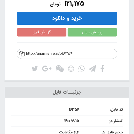
121,175
تومان
خرید و دانلود
پرسش سوال
گزارش فایل
http://anamisfile.ir/p16354
جزئیــات فایل
کد فایل:
16354
انتشار در:
۱۴۰۰/۶/۱۵
حجم فایل ها:
6.4 مگابایت