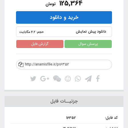
125,364
تومان
خرید و دانلود
دانلود پیش نمایش
حجم: 4.2 مگابایت
پرسش سوال
گزارش فایل
http://anamisfile.ir/p16352
جزئیــات فایل
کد فایل:
16352