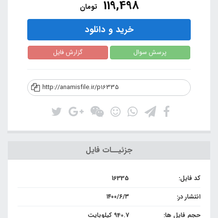
119,498
تومان
خرید و دانلود
پرسش سوال
گزارش فایل
http://anamisfile.ir/p16335
جزئیــات فایل
کد فایل:
16335
انتشار در:
۱۴۰۰/۶/۳
حجم فایل ها:
940.7 کیلوبایت