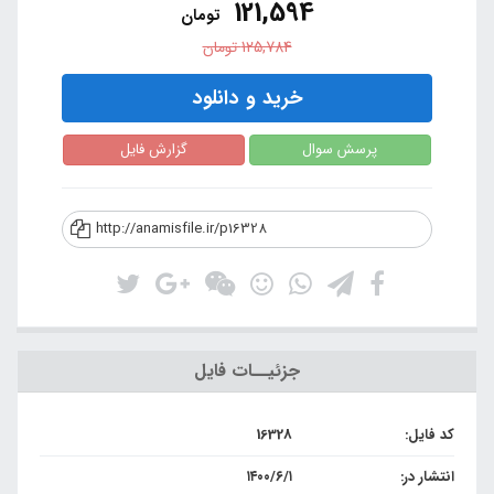
121,594
تومان
125,784
تومان
خرید و دانلود
پرسش سوال
گزارش فایل
http://anamisfile.ir/p16328
جزئیــات فایل
کد فایل:
16328
انتشار در:
۱۴۰۰/۶/۱