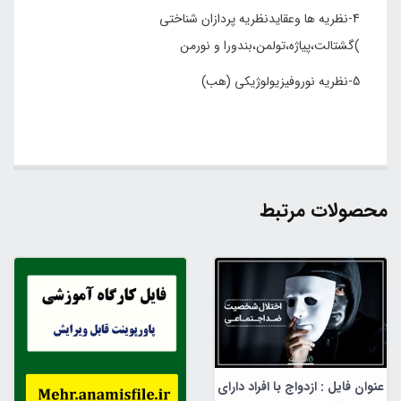
4-نظریه ها وعقایدنظریه پردازان شناختی
)گشتالت،پیاژه،تولمن،بندورا و نورمن
5-نظریه نوروفیزیولوژیکی (هب)
محصولات مرتبط
عنوان فایل : ازدواج با افراد دارای