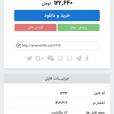
122,640
تومان
خرید و دانلود
پرسش سوال
گزارش فایل
http://anamisfile.ir/p16313
جزئیــات فایل
کد فایل:
16313
انتشار در:
۱۴۰۳/۳/۲
حجم فایل ها:
1.4 مگابایت