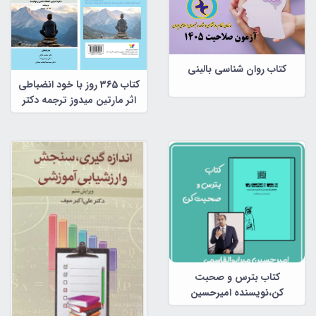
کتاب روان شناسی بالینی
کتاب 365 روز با خود انضباطی
اثر مارتین میدوز ترجمه دکتر
محمد جلالی، دکتر رضا برومند،
دکتر سید عبدالوهاب
سماوی(فایل پی دی اف)
کتاب بترس و صحبت
کن،نویسنده امیرحسین
میرابوالقاسم