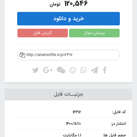
120,546
تومان
خرید و دانلود
پرسش سوال
گزارش فایل
http://anamisfile.ir/p12316
جزئیــات فایل
کد فایل:
12316
انتشار در:
۱۴۰۰/۵/۱۰
حجم فایل ها:
1.1 مگابایت