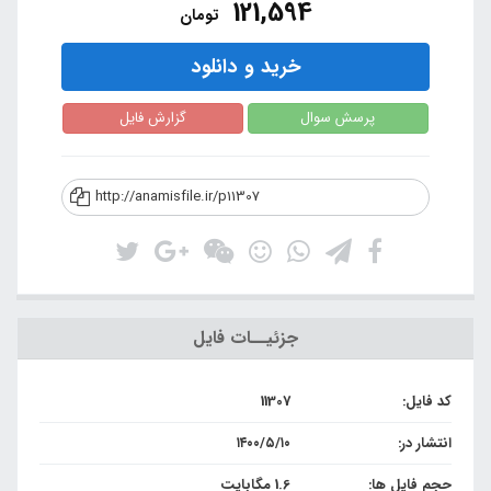
121,594
تومان
خرید و دانلود
پرسش سوال
گزارش فایل
http://anamisfile.ir/p11307
جزئیــات فایل
کد فایل:
11307
انتشار در:
۱۴۰۰/۵/۱۰
حجم فایل ها:
1.6 مگابایت