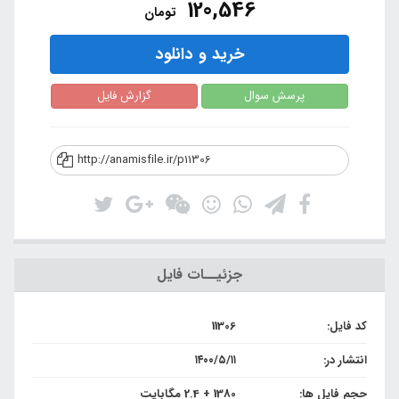
120,546
تومان
خرید و دانلود
پرسش سوال
گزارش فایل
http://anamisfile.ir/p11306
جزئیــات فایل
کد فایل:
11306
انتشار در:
۱۴۰۰/۵/۱۱
حجم فایل ها:
1380 + 2.4 مگابایت