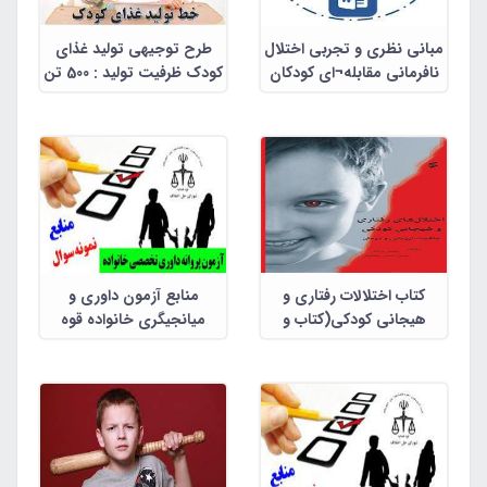
مبانی نظری و تجربی اختلال
طرح توجیهی تولید غذای
نافرمانی مقابله¬ای کودکان
کودک ظرفیت تولید : 500 تن
کتاب اختلالات رفتاری و
منابع آزمون داوری و
هیجانی کودکی(کتاب و
میانجیگری خانواده قوه
نمونه سئوال)حسن مرادی و
قضاییه(درس اختلالات
همکاران
رفتاری و هیجانی
کودکان)شامل کتاب و جزوه و
نمونه سئوالات