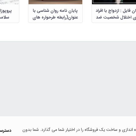
ن فایل : ازدواج با افراد
پایان نامه روان شناسی با
پروپوزا
ای اختلال شخصیت ضد
عنوان(رابطه طرحواره های
سلامت
اجتماعی
ناسازگار اولیه و سبک های
شخصیتی نو
نگرش به عشق با تعارضات
کر
زناشویی)
اه اندازی و ساخت یک فروشگاه را در اختیار شما می گذارد. شما بدون
دسترس