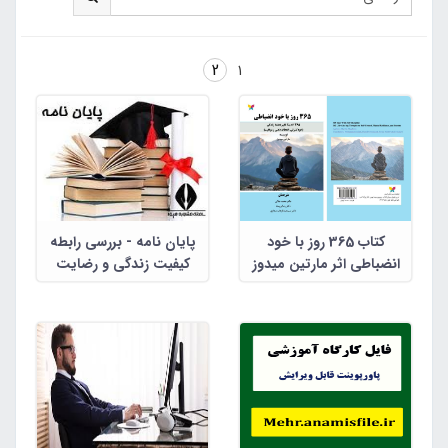
2
1
کتاب 365 روز با خود
پایان نامه - بررسی رابطه
انضباطی اثر مارتین میدوز
کیفیت زندگی و رضایت
ترجمه دکتر محمد جلالی،
زناشویی
دکتر رضا برومند، دکتر سید
عبدالوهاب سماوی(فایل پی
دی اف)