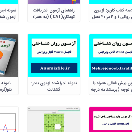
صه کتاب کاربرد آزمون
راهنمای آزمون اندریافت
نمونه اجر
 1 و 2 در 20 فصل
کودکان(CAT ) (به همراه
آزمون شخ
تقسیر و نمونه اجرا شده)
بال
ن بیش فعالی همراه با
نمونه اجرا شده آزمون بندر-
نمونه 
توجه (پرسشنامه درجه
گشتالت
نئو(فرم
بندی SNAP-IV)