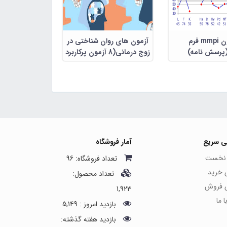
آزمون mmpi فرم
آزمون های روان شناختی در
(پرسش نامه)
زوج درمانی(8 آزمون پرکاربرد
در زوج درمانی شامل 148
اسلاید رنگی قابل ویرایش)
ی سریع
آمار فروشگاه
نخست
تعداد فروشگاه: 96
ی خرید
تعداد محصول:
ی فروش
1,923
 ما
بازدید امروز : 5,149
بازدید هفته گذشته: